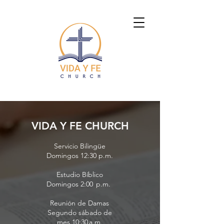
VIDA Y FE CHURCH
Servicio Bilingüe
Domingos 12:30 p.m.
Estudio Bíblico
Domingos 2:00 p.m.
Reunión de Damas
Segundo sábado de
mes 10:30 a.m.